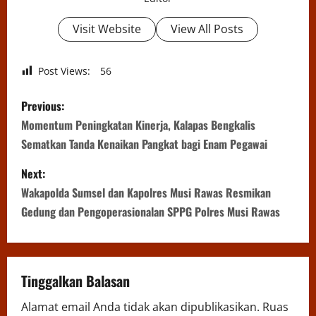
Visit Website
View All Posts
Post Views:
56
P
Previous:
o
‎Momentum Peningkatan Kinerja, Kalapas Bengkalis
Sematkan Tanda Kenaikan Pangkat bagi Enam Pegawai
s
Next:
t
Wakapolda Sumsel dan Kapolres Musi Rawas Resmikan
n
Gedung dan Pengoperasionalan SPPG Polres Musi Rawas
a
v
Tinggalkan Balasan
i
Alamat email Anda tidak akan dipublikasikan.
Ruas