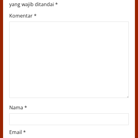
yang wajib ditandai
*
g
Komentar
*
a
t
i
o
n
Nama
*
Email
*