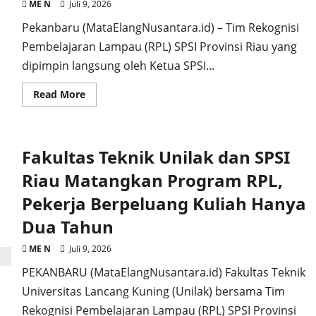
Pemerintah
ME N
Juli 9, 2026
Pekanbaru (MataElangNusantara.id) – Tim Rekognisi
Pembelajaran Lampau (RPL) SPSI Provinsi Riau yang
dipimpin langsung oleh Ketua SPSI...
Read
Read More
more
about
Silaturahmi
dan
Koordinasi
Fakultas Teknik Unilak dan SPSI
Tim
RPL
SPSI
Riau Matangkan Program RPL,
Provinsi
Riau
Pekerja Berpeluang Kuliah Hanya
Bersama
Universitas
Dua Tahun
Lancang
Kuning
Perkuat
ME N
Juli 9, 2026
Kolaborasi
Pendidikan
PEKANBARU (MataElangNusantara.id) Fakultas Teknik
Magister
Manajemen
Universitas Lancang Kuning (Unilak) bersama Tim
Rekognisi Pembelajaran Lampau (RPL) SPSI Provinsi