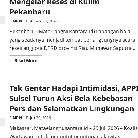
Mengelar Reses di Kulim
Berdayakan
Janda
Pekanbaru
dan
Duda
Menuju
ME N
Agustus 2, 2026
Kemandirian
Ekonomi
Pekanbaru, (MataElangNusantara.id) Lapangan bola
yang seadanya menjadi tempat berlangsungnya acara
reses anggota DPRD provinsi Riau Munawar Saputra...
Read
Read More
more
about
Menjemput
Aspirasi
Warga,
Tak Gentar Hadapi Intimidasi, APP
Anggota
DPRD
Provinsi
Sulsel Turun Aksi Bela Kebebasan
Riau
Mengelar
Pers dan Selamatkan Lingkungan
Reses
di
Kulim
ME N
Juli 29, 2026
Pekanbaru
Makassar, Mataelangnusantara.id – 29 Juli 2026 – Koalis
Wartawan untuk menuntut penutupan aktivitas