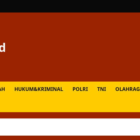
d
AH
HUKUM&KRIMINAL
POLRI
TNI
OLAHRAG