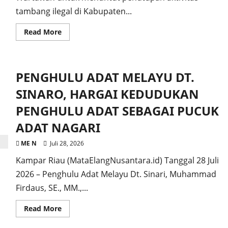
tambang ilegal di Kabupaten...
Read
Read More
more
about
Tak
Gentar
Hadapi
PENGHULU ADAT MELAYU DT.
Intimidasi,
APPI
Sulsel
SINARO, HARGAI KEDUDUKAN
Turun
Aksi
PENGHULU ADAT SEBAGAI PUCUK
Bela
Kebebasan
ADAT NAGARI
Pers
dan
Selamatkan
ME N
Juli 28, 2026
Lingkungan
Kampar Riau (MataElangNusantara.id) Tanggal 28 Juli
2026 – Penghulu Adat Melayu Dt. Sinari, Muhammad
Firdaus, SE., MM.,...
Read
Read More
more
about