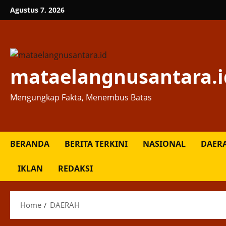
Skip
Agustus 7, 2026
to
content
mataelangnusantara.i
Mengungkap Fakta, Menembus Batas
BERANDA
BERITA TERKINI
NASIONAL
DAER
IKLAN
REDAKSI
Home
DAERAH