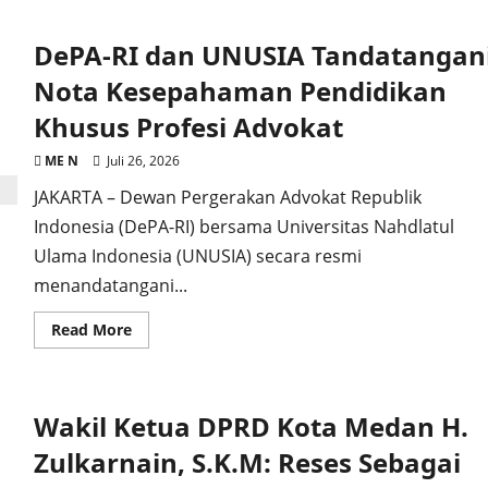
PENGHULU
ADAT
MELAYU
DePA-RI dan UNUSIA Tandatangan
DT.
SINARO,
HARGAI
Nota Kesepahaman Pendidikan
KEDUDUKAN
PENGHULU
Khusus Profesi Advokat
ADAT
SEBAGAI
PUCUK
ME N
Juli 26, 2026
ADAT
NAGARI
JAKARTA – Dewan Pergerakan Advokat Republik
Indonesia (DePA-RI) bersama Universitas Nahdlatul
Ulama Indonesia (UNUSIA) secara resmi
menandatangani...
Read
Read More
more
about
DePA-
RI
dan
Wakil Ketua DPRD Kota Medan H.
UNUSIA
Tandatangani
Nota
Zulkarnain, S.K.M: Reses Sebagai
Kesepahaman
Pendidikan