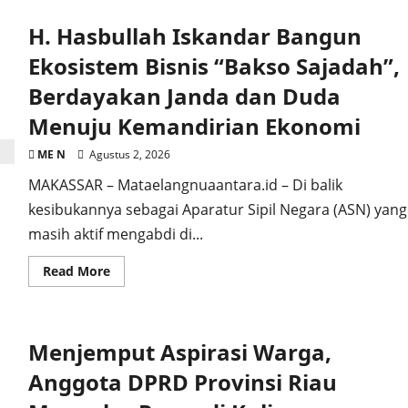
Mencekik
Harga
H. Hasbullah Iskandar Bangun
Eceran
Tembus
Rp
Ekosistem Bisnis “Bakso Sajadah”,
19.000
Sampai
Berdayakan Janda dan Duda
Dengan
Rp
Menuju Kemandirian Ekonomi
20.000,
Warga
Barita
ME N
Agustus 2, 2026
Utara
:
MAKASSAR – Mataelangnuaantara.id – Di balik
Ada
Apa
kesibukannya sebagai Aparatur Sipil Negara (ASN) yang
Ini
?
masih aktif mengabdi di...
Read
Read More
more
about
H.
Hasbullah
Iskandar
Menjemput Aspirasi Warga,
Bangun
Ekosistem
Bisnis
Anggota DPRD Provinsi Riau
“Bakso
Sajadah”,