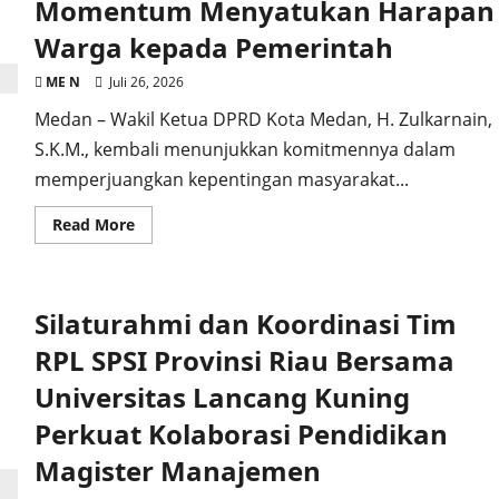
Momentum Menyatukan Harapan
Khusus
Profesi
Warga kepada Pemerintah
Advokat
ME N
Juli 26, 2026
Medan – Wakil Ketua DPRD Kota Medan, H. Zulkarnain,
S.K.M., kembali menunjukkan komitmennya dalam
memperjuangkan kepentingan masyarakat...
Read
Read More
more
about
Wakil
Ketua
DPRD
Silaturahmi dan Koordinasi Tim
Kota
Medan
H.
RPL SPSI Provinsi Riau Bersama
Zulkarnain,
S.K.M:
Universitas Lancang Kuning
Reses
Sebagai
Perkuat Kolaborasi Pendidikan
Momentum
Menyatukan
Harapan
Magister Manajemen
Warga
kepada