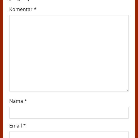
t
Komentar
*
i
o
n
Nama
*
Email
*