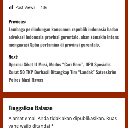
Post Views:
136
P
Previous:
o
Lembaga perlindungan konsumen republik indonesia badan
advokasi indonesia provinsi gorontalo, akan semakin intens
s
mengawasi Spbu pertamina di provinsi gorontalo.
t
Next:
n
Operasi Sikat II Musi, Modus “Cari Garu”, DPO Spesialis
Curat 50 TKP Berhasil Ditangkap Tim “Landak” Satreskrim
a
Polres Musi Rawas
v
i
Tinggalkan Balasan
g
Alamat email Anda tidak akan dipublikasikan.
Ruas
a
yang wajib ditandai
*