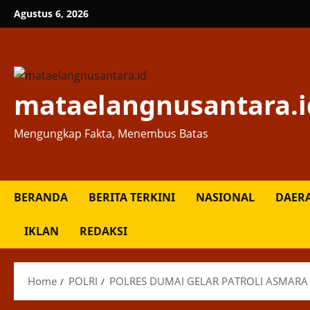
Skip
Agustus 6, 2026
to
content
mataelangnusantara.i
Mengungkap Fakta, Menembus Batas
BERANDA
BERITA TERKINI
NASIONAL
DAER
IKLAN
REDAKSI
Home
POLRI
POLRES DUMAI GELAR PATROLI ASMARA