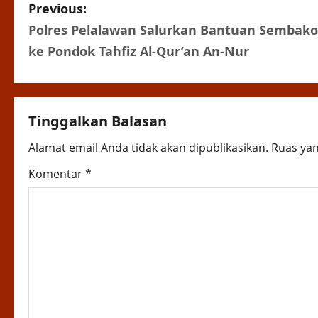
P
Previous:
Polres Pelalawan Salurkan Bantuan Sembako
o
ke Pondok Tahfiz Al-Qur’an An-Nur
s
t
Tinggalkan Balasan
n
Alamat email Anda tidak akan dipublikasikan.
Ruas yan
a
Komentar
*
v
i
g
a
t