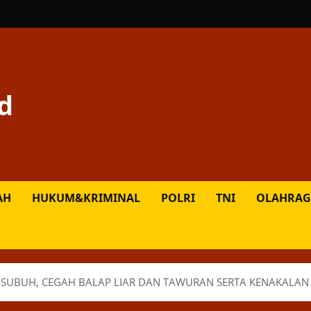
d
AH
HUKUM&KRIMINAL
POLRI
TNI
OLAHRAG
 SUBUH, CEGAH BALAP LIAR DAN TAWURAN SERTA KENAKALAN