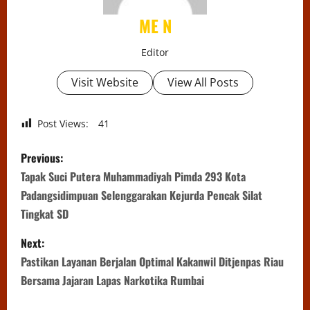
ME N
Editor
Visit Website
View All Posts
Post Views:
41
P
Previous:
o
Tapak Suci Putera Muhammadiyah Pimda 293 Kota
Padangsidimpuan Selenggarakan Kejurda Pencak Silat
s
Tingkat SD
t
Next:
n
Pastikan Layanan Berjalan Optimal Kakanwil Ditjenpas Riau
Bersama Jajaran Lapas Narkotika Rumbai
a