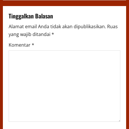
v
Tinggalkan Balasan
i
Alamat email Anda tidak akan dipublikasikan.
Ruas
g
yang wajib ditandai
*
a
Komentar
*
t
i
o
n