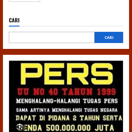
more
about
Bung
Kanda
Ali:
CARI
Saatnya
Insan
Pers
Sulsel
Bersatu,
CARI
DPW
APPI
Buka
Rekrutmen
Pengurus
Secara
Terbuka