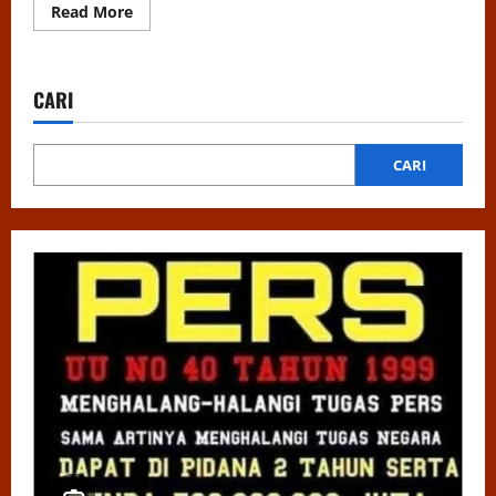
Read
Read More
more
about
Konsolidasi
Organisasi,
Ketua
CARI
LSM
GMBI
Maros
Tegaskan
Komitmen
CARI
Hadapi
Agenda
Nasional