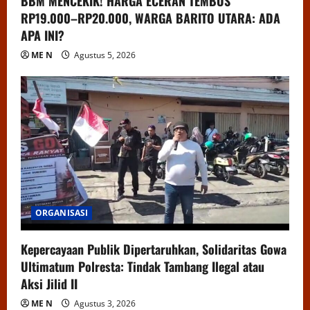
BBM MENCEKIK! HARGA ECERAN TEMBUS
RP19.000–RP20.000, WARGA BARITO UTARA: ADA
APA INI?
ME N
Agustus 5, 2026
ORGANISASI
Kepercayaan Publik Dipertaruhkan, Solidaritas Gowa
Ultimatum Polresta: Tindak Tambang Ilegal atau
Aksi Jilid II
ME N
Agustus 3, 2026