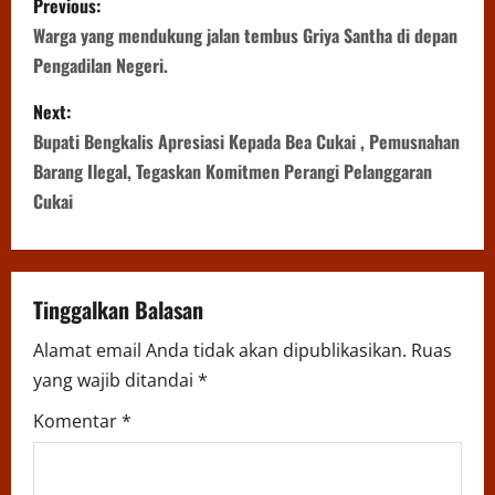
Previous:
o
Warga yang mendukung jalan tembus Griya Santha di depan
Pengadilan Negeri.
s
Next:
t
Bupati Bengkalis Apresiasi Kepada Bea Cukai , Pemusnahan
n
Barang Ilegal, Tegaskan Komitmen Perangi Pelanggaran
Cukai
a
v
Tinggalkan Balasan
i
Alamat email Anda tidak akan dipublikasikan.
Ruas
g
yang wajib ditandai
*
a
Komentar
*
t