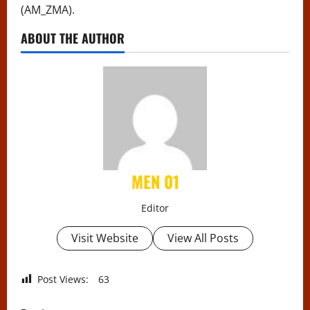
(AM_ZMA).
ABOUT THE AUTHOR
MEN 01
Editor
Visit Website
View All Posts
Post Views:
63
P