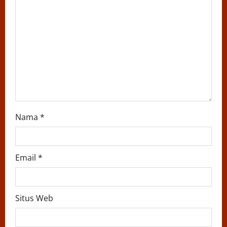
i
o
n
Nama
*
Email
*
Situs Web