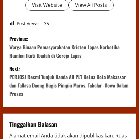
Visit Website
View All Posts
Post Views:
35
P
Previous:
o
Warga Binaan Pemasyarakatan Kristen Lapas Narkotika
Rumbai Ikuti Ibadah di Gereja Lapas
s
Next:
t
PERJOSI Resmi Tunjuk Kanda Ali PLT Ketua Kota Makassar
n
dan Tallasa Daeng Bugis Pimpin Maros, Takalar–Gowa Dalam
Proses
a
v
Tinggalkan Balasan
i
Alamat email Anda tidak akan dipublikasikan.
Ruas