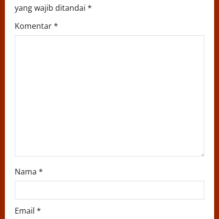
g
yang wajib ditandai
*
a
Komentar
*
t
i
o
n
Nama
*
Email
*