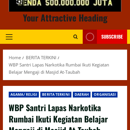
Your Attractive Heading
SUBSCRIBE
Primary
Menu
Home
BERITA TERKINI
WBP Santri Lapas Narkotika Rumbai Ikuti Kegiatan
Belajar Mengaji di Masjid At-Taubah
AGAMA/ RELIGI
BERITA TERKINI
DAERAH
ORGANISASI
WBP Santri Lapas Narkotika
Rumbai Ikuti Kegiatan Belajar