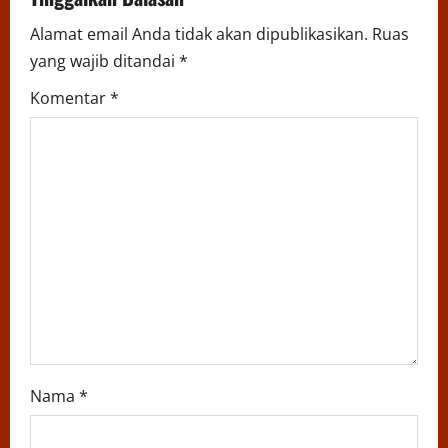
i
Alamat email Anda tidak akan dipublikasikan.
Ruas
yang wajib ditandai
*
g
Komentar
*
a
t
i
o
n
Nama
*