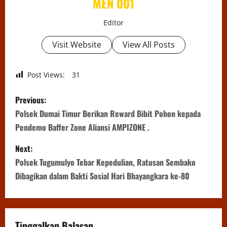
MEN 001
Editor
Visit Website
View All Posts
Post Views:
31
P
Previous:
o
Polsek Dumai Timur Berikan Reward Bibit Pohon kepada
Pendemo Baffer Zone Aliansi AMPIZONE .
s
Next:
t
Polsek Tugumulyo Tebar Kepedulian, Ratusan Sembako
n
Dibagikan dalam Bakti Sosial Hari Bhayangkara ke-80
a
v
Tinggalkan Balasan