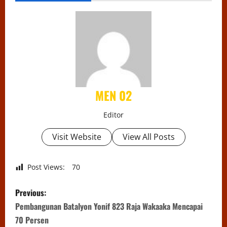
MEN 02
Editor
Visit Website
View All Posts
Post Views:
70
P
Previous:
o
Pembangunan Batalyon Yonif 823 Raja Wakaaka Mencapai
70 Persen