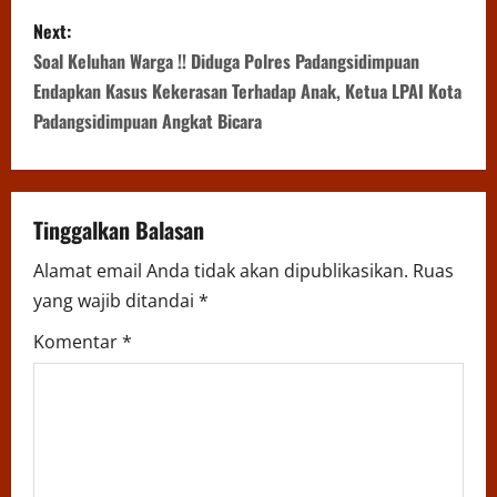
s
Next:
t
Soal Keluhan Warga !! Diduga Polres Padangsidimpuan
n
Endapkan Kasus Kekerasan Terhadap Anak, Ketua LPAI Kota
Padangsidimpuan Angkat Bicara
a
v
Tinggalkan Balasan
i
Alamat email Anda tidak akan dipublikasikan.
Ruas
g
yang wajib ditandai
*
a
Komentar
*
t
i
o