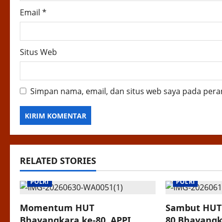
Email
*
Situs Web
Simpan nama, email, dan situs web saya pada pera
RELATED STORIES
POLRI
POLRI
Momentum HUT
Sambut HUT
Bhayangkara ke-80, APPI
80 Bhayangk