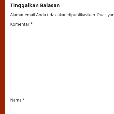
n
Tinggalkan Balasan
a
Alamat email Anda tidak akan dipublikasikan.
Ruas yan
v
Komentar
*
i
g
a
t
i
o
n
Nama
*