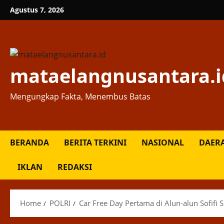
Skip
Agustus 7, 2026
to
content
mataelangnusantara.i
Mengungkap Fakta, Menembus Batas
BERANDA
BERITA TERKINI
NASIONAL
DAER
IKLAN
REDAKSI
Home
POLRI
Car Free Day Pertama di Alun-alun Sofifi 