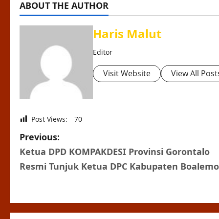
ABOUT THE AUTHOR
Haris Malut
Editor
Visit Website
View All Post
Post Views:
70
P
Previous:
Ketua DPD KOMPAKDESI Provinsi Gorontalo
o
Resmi Tunjuk Ketua DPC Kabupaten Boalemo
s
t