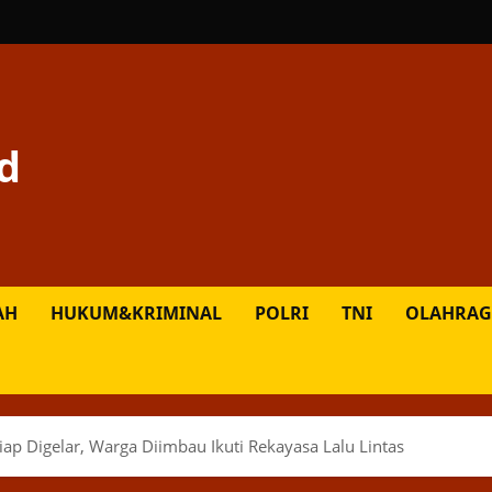
d
AH
HUKUM&KRIMINAL
POLRI
TNI
OLAHRAG
Siap Digelar, Warga Diimbau Ikuti Rekayasa Lalu Lintas