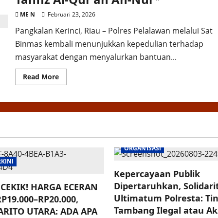
ME N
Februari 23, 2026
Pangkalan Kerinci, Riau – Polres Pelalawan melalui Sat
Binmas kembali menunjukkan kepedulian terhadap
masyarakat dengan menyalurkan bantuan...
Read
Read More
more
about
Polres
Pelalawan
Salurkan
Bantuan
Sembako
ke
Pondok
Tahfiz
ORGANISASI
Al-
Qur’an
RKINI
An-
Nur*
Kepercayaan Publik
Dipertaruhkan, Solidar
CEKIK! HARGA ECERAN
Ultimatum Polresta: Ti
P19.000–RP20.000,
Tambang Ilegal atau Aksi
RITO UTARA: ADA APA