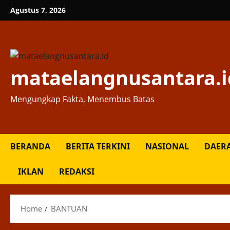
Skip
Agustus 7, 2026
to
content
mataelangnusantara.i
Mengungkap Fakta, Menembus Batas
BERANDA
BERITA TERKINI
NASIONAL
DAER
IKLAN
REDAKSI
Home
BANTUAN