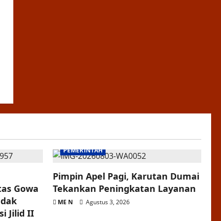
PEMERINTAH
Pimpin Apel Pagi, Karutan Dumai
itas Gowa
Tekankan Peningkatan Layanan
ndak
ME N
Agustus 3, 2026
 Jilid II