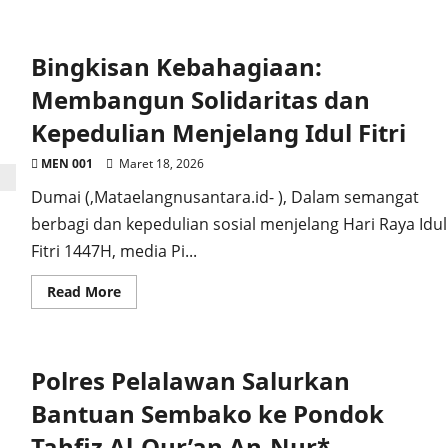
about
Polsek
Tugumulyo
Tebar
Bingkisan Kebahagiaan:
Kepedulian,
Ratusan
Sembako
Membangun Solidaritas dan
Dibagikan
dalam
Kepedulian Menjelang Idul Fitri
Bakti
Sosial
Hari
MEN 001
Maret 18, 2026
Bhayangkara
ke-
Dumai (,Mataelangnusantara.id- ), Dalam semangat
80
berbagi dan kepedulian sosial menjelang Hari Raya Idul
Fitri 1447H, media Pi...
Read
Read More
more
about
Bingkisan
Kebahagiaan:
Membangun
Polres Pelalawan Salurkan
Solidaritas
dan
Kepedulian
Bantuan Sembako ke Pondok
Menjelang
Idul
Tahfiz Al-Qur’an An-Nur*
Fitri