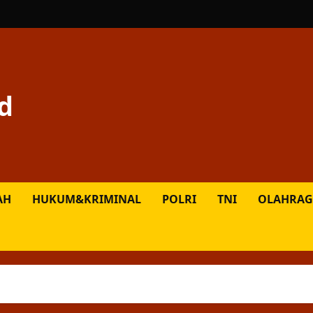
d
AH
HUKUM&KRIMINAL
POLRI
TNI
OLAHRAG