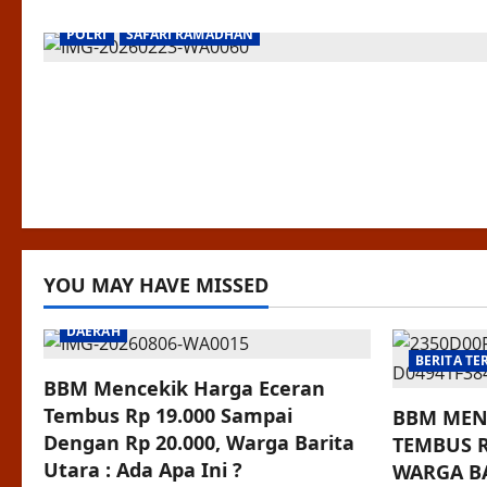
AGAMA/ RELIGI
BANTUAN
BERITA TERKINI
DAERAH
POLRI
SAFARI RAMADHAN
YOU MAY HAVE MISSED
DAERAH
BERITA TE
BBM Mencekik Harga Eceran
Tembus Rp 19.000 Sampai
BBM MEN
Dengan Rp 20.000, Warga Barita
TEMBUS R
Utara : Ada Apa Ini ?
WARGA BA