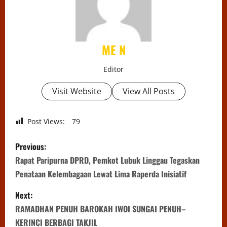
ME N
Editor
Visit Website
View All Posts
Post Views:
79
P
Previous:
o
Rapat Paripurna DPRD, Pemkot Lubuk Linggau Tegaskan
Penataan Kelembagaan Lewat Lima Raperda Inisiatif
s
Next:
t
RAMADHAN PENUH BAROKAH IWOI SUNGAI PENUH–
KERINCI BERBAGI TAKJIL