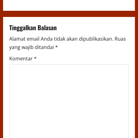
n
a
v
Tinggalkan Balasan
i
Alamat email Anda tidak akan dipublikasikan.
Ruas
yang wajib ditandai
*
g
Komentar
*
a
t
i
o
n