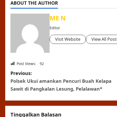
ABOUT THE AUTHOR
ME N
Editor
Visit Website
View All Post
Post Views:
92
P
Previous:
Polsek Ukui amankan Pencuri Buah Kelapa
o
Sawit di Pangkalan Lesung, Pelalawan*
s
t
Tinggalkan Balasan