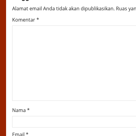
n
Alamat email Anda tidak akan dipublikasikan.
Ruas yan
a
Komentar
*
v
i
g
a
t
i
o
Nama
*
n
Email
*