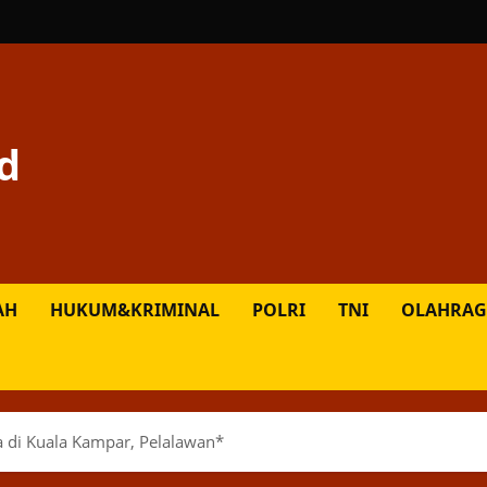
d
AH
HUKUM&KRIMINAL
POLRI
TNI
OLAHRAG
 di Kuala Kampar, Pelalawan*