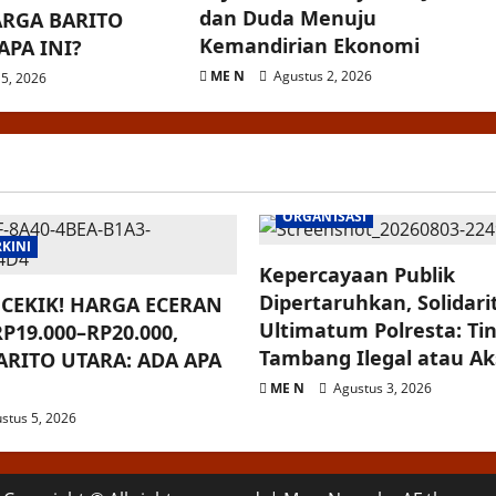
dan Duda Menuju
ARGA BARITO
Kemandirian Ekonomi
APA INI?
ME N
Agustus 2, 2026
5, 2026
ORGANISASI
RKINI
Kepercayaan Publik
Dipertaruhkan, Solidar
CEKIK! HARGA ECERAN
Ultimatum Polresta: Ti
P19.000–RP20.000,
Tambang Ilegal atau Aksi
RITO UTARA: ADA APA
ME N
Agustus 3, 2026
stus 5, 2026