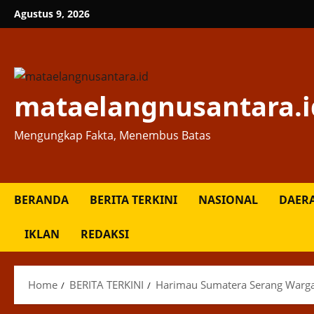
Skip
Agustus 9, 2026
to
content
mataelangnusantara.i
Mengungkap Fakta, Menembus Batas
BERANDA
BERITA TERKINI
NASIONAL
DAER
IKLAN
REDAKSI
Home
BERITA TERKINI
Harimau Sumatera Serang Warga