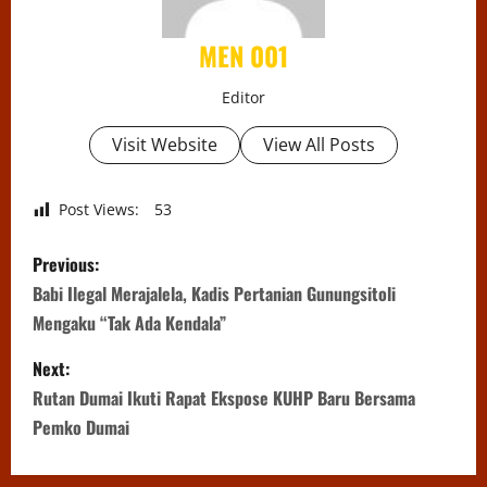
MEN 001
Editor
Visit Website
View All Posts
Post Views:
53
P
Previous:
o
Babi Ilegal Merajalela, Kadis Pertanian Gunungsitoli
Mengaku “Tak Ada Kendala”
s
Next:
t
Rutan Dumai Ikuti Rapat Ekspose KUHP Baru Bersama
n
Pemko Dumai
a