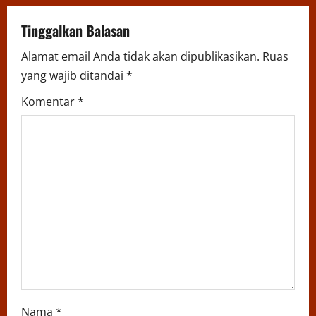
v
Tinggalkan Balasan
i
Alamat email Anda tidak akan dipublikasikan.
Ruas
yang wajib ditandai
*
g
Komentar
*
a
t
i
o
n
Nama
*