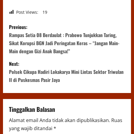
Post Views:
19
P
Previous:
o
Rampas Setia 08 Berdaulat : Prabowo Tunjukkan Taring,
Sikat Korupsi BGN Jadi Peringatan Keras – “Jangan Main-
s
Main dengan Gizi Anak Bangsa!”
t
Next:
n
Polsek Cikupa Hadiri Lokakarya Mini Lintas Sektor Triwulan
II di Puskesmas Pasir Jaya
a
v
Tinggalkan Balasan
i
Alamat email Anda tidak akan dipublikasikan.
Ruas
g
yang wajib ditandai
*