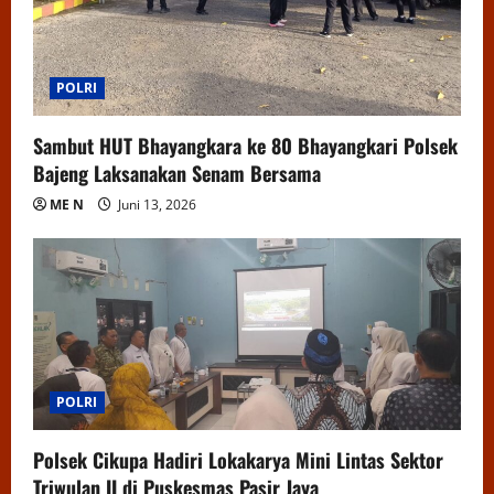
POLRI
Sambut HUT Bhayangkara ke 80 Bhayangkari Polsek
Bajeng Laksanakan Senam Bersama
ME N
Juni 13, 2026
POLRI
Polsek Cikupa Hadiri Lokakarya Mini Lintas Sektor
Triwulan II di Puskesmas Pasir Jaya