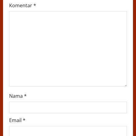
a
Komentar
*
t
i
o
n
Nama
*
Email
*