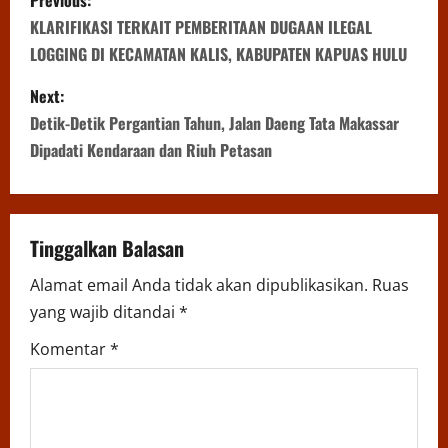
o
KLARIFIKASI TERKAIT PEMBERITAAN DUGAAN ILEGAL
LOGGING DI KECAMATAN KALIS, KABUPATEN KAPUAS HULU
s
Next:
t
Detik-Detik Pergantian Tahun, Jalan Daeng Tata Makassar
n
Dipadati Kendaraan dan Riuh Petasan
a
v
Tinggalkan Balasan
i
Alamat email Anda tidak akan dipublikasikan.
Ruas
yang wajib ditandai
*
g
Komentar
*
a
t