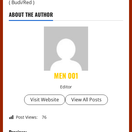
( Budi/Red )
ABOUT THE AUTHOR
MEN 001
Editor
Visit Website
View All Posts
Post Views:
76
P
Previous: