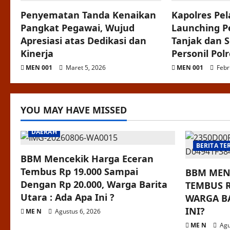
Penyematan Tanda Kenaikan
Kapolres Pe
Pangkat Pegawai, Wujud
Launching 
Apresiasi atas Dedikasi dan
Tanjak dan 
Kinerja
Personil Pol
MEN 001
Maret 5, 2026
MEN 001
Febr
YOU MAY HAVE MISSED
DAERAH
BERITA TE
BBM Mencekik Harga Eceran
Tembus Rp 19.000 Sampai
BBM MEN
Dengan Rp 20.000, Warga Barita
TEMBUS R
Utara : Ada Apa Ini ?
WARGA BA
INI?
ME N
Agustus 6, 2026
ME N
Agu