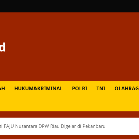
d
AH
HUKUM&KRIMINAL
POLRI
TNI
OLAHRAG
i FAJU Nusantara DPW Riau Digelar di Pekanbaru