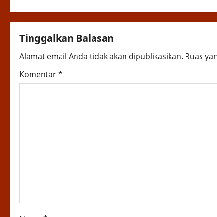
t
n
Tinggalkan Balasan
a
Alamat email Anda tidak akan dipublikasikan.
Ruas yan
v
Komentar
*
i
g
a
t
i
o
n