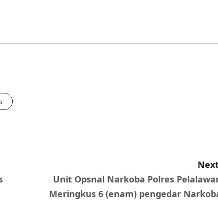
s
Next
s
Unit Opsnal Narkoba Polres Pelalawa
Meringkus 6 (enam) pengedar Narkob