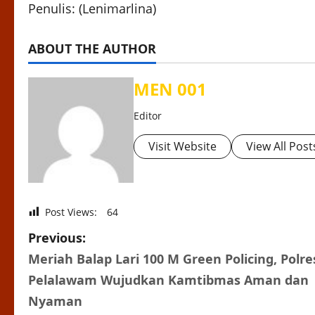
Penulis: (Lenimarlina)
ABOUT THE AUTHOR
MEN 001
Editor
Visit Website
View All Post
Post Views:
64
P
Previous:
Meriah Balap Lari 100 M Green Policing, Polre
o
Pelalawam Wujudkan Kamtibmas Aman dan
s
Nyaman