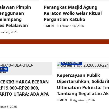
lalawan Pimpin
Perangkat Masjid Agung
Penggunaan
Keraton Wolio Gelar Ritual
Selempang
Pergantian Katuko
res Pelalawan
ME N
Februari 14, 2026
uari 20, 2026
ORGANISASI
RKINI
Kepercayaan Publik
Dipertaruhkan, Solidar
CEKIK! HARGA ECERAN
Ultimatum Polresta: Ti
P19.000–RP20.000,
Tambang Ilegal atau Aksi
RITO UTARA: ADA APA
ME N
Agustus 3, 2026
stus 5, 2026