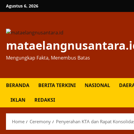
Skip
Agustus 6, 2026
to
content
mataelangnusantara.i
Mengungkap Fakta, Menembus Batas
BERANDA
BERITA TERKINI
NASIONAL
DAER
IKLAN
REDAKSI
Home
Ceremony
Penyerahan KTA dan Rapat Konsolidas