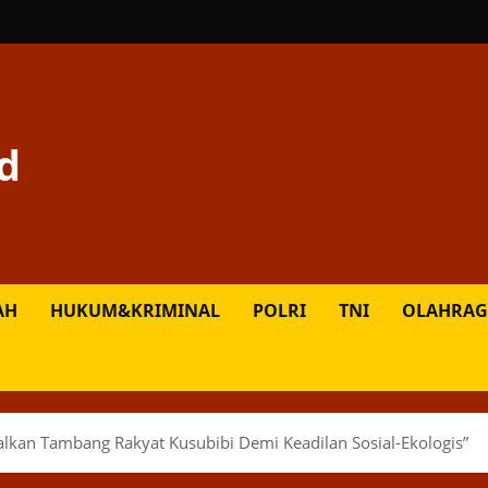
d
AH
HUKUM&KRIMINAL
POLRI
TNI
OLAHRAG
alkan Tambang Rakyat Kusubibi Demi Keadilan Sosial-Ekologis”