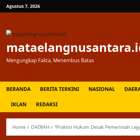
Skip
Agustus 7, 2026
to
content
mataelangnusantara.i
Mengungkap Fakta, Menembus Batas
BERANDA
BERITA TERKINI
NASIONAL
DAER
IKLAN
REDAKSI
Home
DAERAH
“Praktisi Hukum Desak Pemerintah Leg