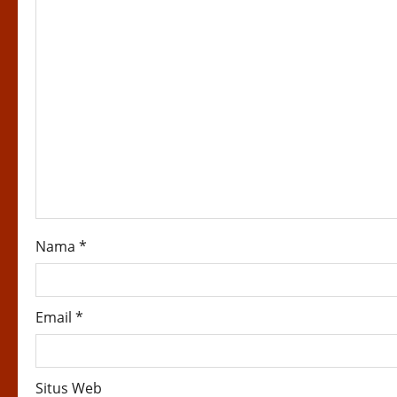
i
g
a
t
i
o
n
Nama
*
Email
*
Situs Web