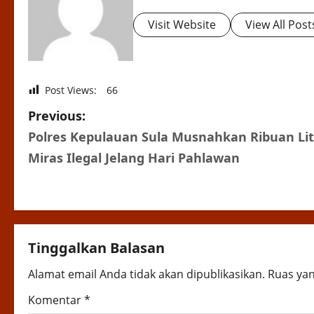
Visit Website
View All Post
Post Views:
66
P
Previous:
Polres Kepulauan Sula Musnahkan Ribuan Lit
o
Miras Ilegal Jelang Hari Pahlawan
s
t
n
Tinggalkan Balasan
a
Alamat email Anda tidak akan dipublikasikan.
Ruas yan
v
Komentar
*