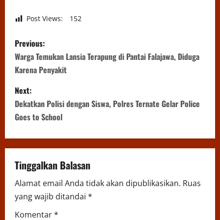
Post Views:
152
P
Previous:
o
Warga Temukan Lansia Terapung di Pantai Falajawa, Diduga
Karena Penyakit
s
Next:
t
Dekatkan Polisi dengan Siswa, Polres Ternate Gelar Police
n
Goes to School
a
v
Tinggalkan Balasan
i
Alamat email Anda tidak akan dipublikasikan.
Ruas
yang wajib ditandai
*
g
Komentar
*