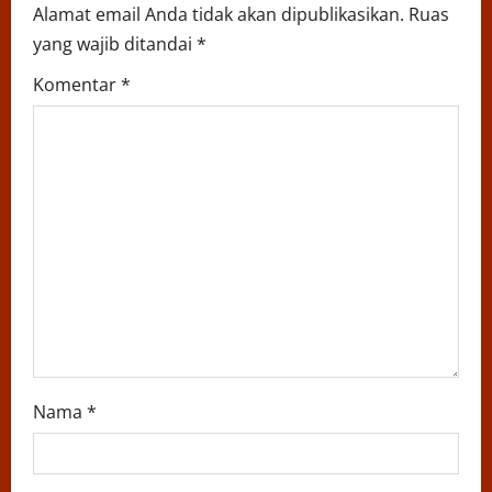
g
Alamat email Anda tidak akan dipublikasikan.
Ruas
a
yang wajib ditandai
*
t
Komentar
*
i
o
n
Nama
*