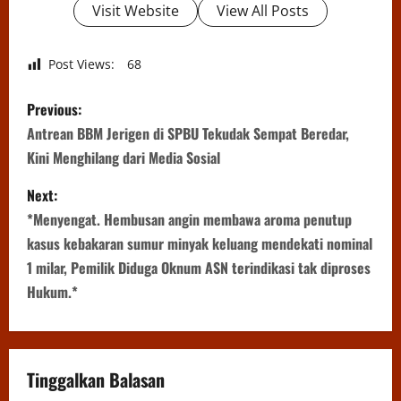
Visit Website
View All Posts
Post Views:
68
P
Previous:
o
Antrean BBM Jerigen di SPBU Tekudak Sempat Beredar,
Kini Menghilang dari Media Sosial
s
Next:
t
*Menyengat. Hembusan angin membawa aroma penutup
n
kasus kebakaran sumur minyak keluang mendekati nominal
1 milar, Pemilik Diduga Oknum ASN terindikasi tak diproses
a
Hukum.*
v
i
Tinggalkan Balasan