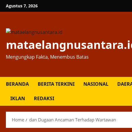
Skip
Agustus 7, 2026
to
content
mataelangnusantara.i
Mengungkap Fakta, Menembus Batas
BERANDA
BERITA TERKINI
NASIONAL
DAER
IKLAN
REDAKSI
Home
dan Dugaan Ancaman Terhadap Wartawan