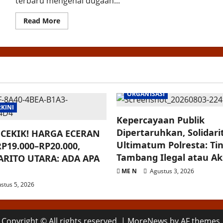
terbaru mengenai dugaan...
Read
Read More
more
about
Lapor
Kapolri
!!
Berantas
Aktivitas
Illegal
Logging
&
ORGANISASI
Proses
Hukum
RKINI
Dugaan
Keterlibatan
Kepercayaan Publik
Oknum,
Dipertaruhkan, Solidar
dan
CEKIK! HARGA ECERAN
Dugaan
Ultimatum Polresta: Ti
P19.000–RP20.000,
Ancaman
Terhadap
Tambang Ilegal atau Aksi
RITO UTARA: ADA APA
Wartawan
ME N
Agustus 3, 2026
stus 5, 2026
Copyright © All rights reserved.
|
MoreNews
by AF themes.