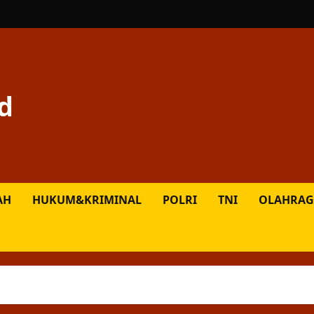
d
AH
HUKUM&KRIMINAL
POLRI
TNI
OLAHRAG