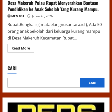
Desa Makeruh Pulau Rupat Menyerahkan Bantuan
Pendidikan ke Anak Sekolah Yang Kurang Mampu.
MEN 001
Januari 6, 2026
Rupat,Bengkalis,( mataelangnusantara.id ), Ada 50
orang anak Sekolah dari keluarga kurang mampu
di Desa Makeruh Kecamatan Rupat...
Read
Read More
more
about
Desa
Makeruh
Pulau
CARI
Rupat
Menyerahkan
Bantuan
Pendidikan
ke
CARI
Anak
Sekolah
Yang
Kurang
Mampu.