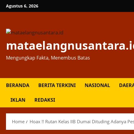
Skip
Agustus 6, 2026
to
content
mataelangnusantara.i
Mengungkap Fakta, Menembus Batas
BERANDA
BERITA TERKINI
NASIONAL
DAER
IKLAN
REDAKSI
Home
Hoax !! Rutan Kelas IIB Dumai Dituding Adanya P