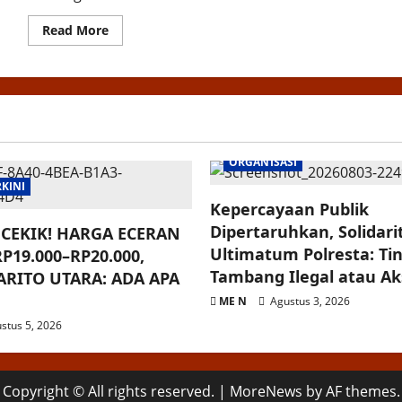
Read
Read More
more
about
Hoax
!!
Rutan
Kelas
IIB
Dumai
Dituding
Adanya
ORGANISASI
Pesta
Narkoboy
RKINI
Di
Kamar
Kepercayaan Publik
Hunian
Dipertaruhkan, Solidar
Warga
CEKIK! HARGA ECERAN
Binaan
Ultimatum Polresta: Ti
P19.000–RP20.000,
Tambang Ilegal atau Aksi
RITO UTARA: ADA APA
ME N
Agustus 3, 2026
stus 5, 2026
Copyright © All rights reserved.
|
MoreNews
by AF themes.