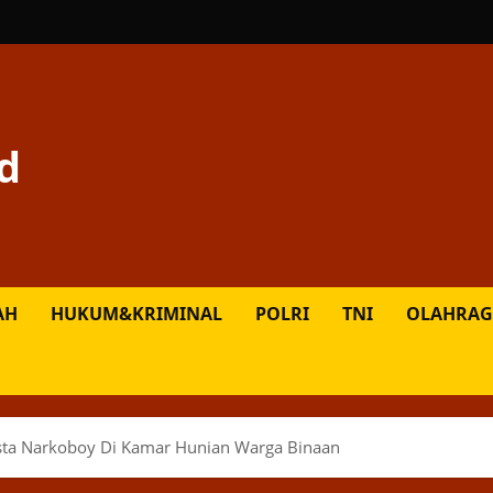
d
AH
HUKUM&KRIMINAL
POLRI
TNI
OLAHRAG
esta Narkoboy Di Kamar Hunian Warga Binaan