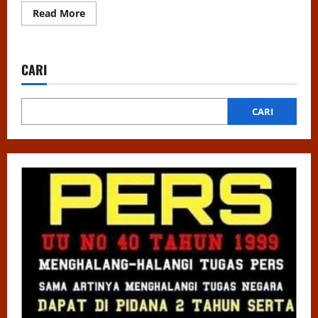
Read
Read More
more
about
APH
diminta
Panggil
CARI
dan
Periksa
Bendahara
Desa
Sabungan
CARI
Sipabngun
Terkait
Adanya
Dugaan
Indikasi
Kasus
Korupsi
Dana
Desa
Raup
Hingga
Milyaran
Rupiah