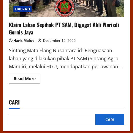
DAERAH
Klaim Lahan Sepihak PT SAM, Digugat Ahli Warisdi
Gernis Jaya
Haris Malut
Desember 12, 2025
Sintang,Mata Elang Nusantara.id- Penguasaan
lahan yang dilakukan pihak PT SAM (Sintang Agro
Mandiri) melalui HGU, mendapatkan perlawanan...
Read
Read More
more
about
Klaim
Lahan
Sepihak
CARI
PT
SAM,
Digugat
Ahli
Warisdi
CARI
Gernis
Jaya