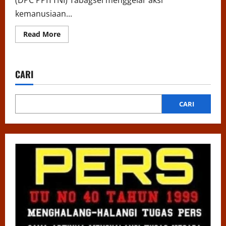
kemanusiaan...
Read
Read More
more
about
DPC
PPITTNI
Tabagsel
CARI
Gelar
Aksi
Kemanusiaan
Peduli
Bencana
CARI
untuk
Korban
Tapanuli
Selatan