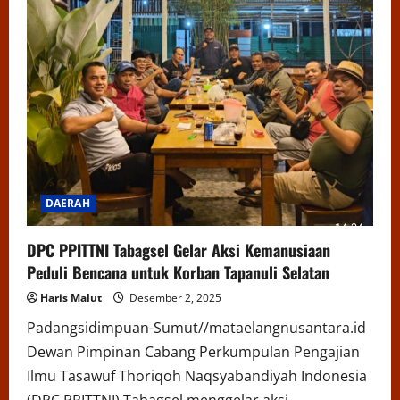
DAERAH
DPC PPITTNI Tabagsel Gelar Aksi Kemanusiaan
Peduli Bencana untuk Korban Tapanuli Selatan
Haris Malut
Desember 2, 2025
Padangsidimpuan-Sumut//mataelangnusantara.id
Dewan Pimpinan Cabang Perkumpulan Pengajian
Ilmu Tasawuf Thoriqoh Naqsyabandiyah Indonesia
(DPC PPITTNI) Tabagsel menggelar aksi