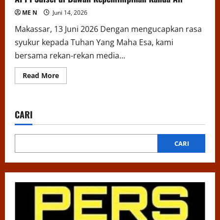
ME N
Juni 14, 2026
Makassar, 13 Juni 2026 Dengan mengucapkan rasa
syukur kepada Tuhan Yang Maha Esa, kami
bersama rekan-rekan media...
Read
Read More
more
about
Menguatkan
Pers,
Membangun
CARI
Integritas:
Komitmen
APPI
Sulsel
di
CARI
Bawah
Kepemimpinan
Kanda
Ali