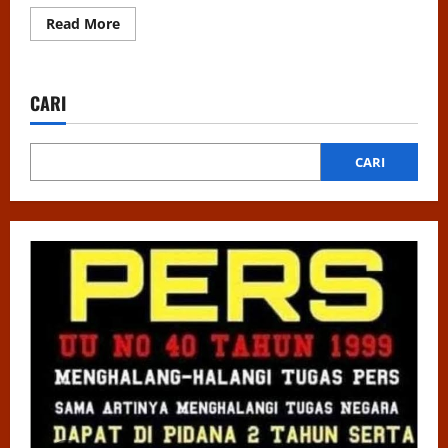
Read
Read More
more
about
Menjawab
Persoalan
Overkapasitas
CARI
Lapas,
MHI
Gelar
Webinar
Nasional
CARI
Bersama
Akademisi
dan
Praktisi
Hukum