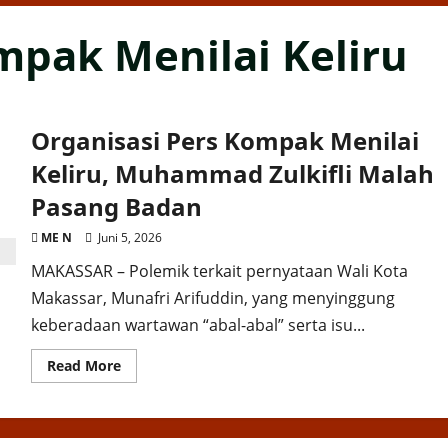
mpak Menilai Keliru
Organisasi Pers Kompak Menilai
Keliru, Muhammad Zulkifli Malah
Pasang Badan
ME N
Juni 5, 2026
MAKASSAR – Polemik terkait pernyataan Wali Kota
Makassar, Munafri Arifuddin, yang menyinggung
keberadaan wartawan “abal-abal” serta isu...
Read
Read More
more
about
Organisasi
Pers
Kompak