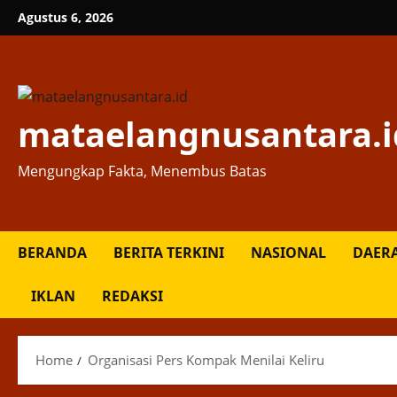
Skip
Agustus 6, 2026
to
content
mataelangnusantara.i
Mengungkap Fakta, Menembus Batas
BERANDA
BERITA TERKINI
NASIONAL
DAER
IKLAN
REDAKSI
Home
Organisasi Pers Kompak Menilai Keliru