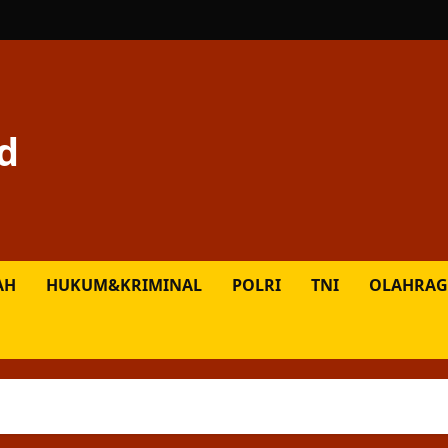
d
AH
HUKUM&KRIMINAL
POLRI
TNI
OLAHRAG