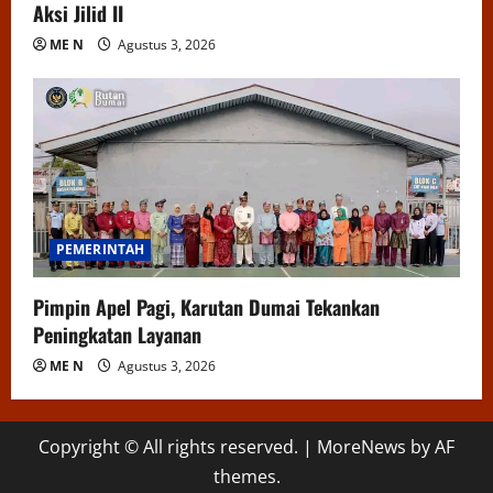
Aksi Jilid II
ME N
Agustus 3, 2026
PEMERINTAH
Pimpin Apel Pagi, Karutan Dumai Tekankan
Peningkatan Layanan
ME N
Agustus 3, 2026
Copyright © All rights reserved.
|
MoreNews
by AF
themes.