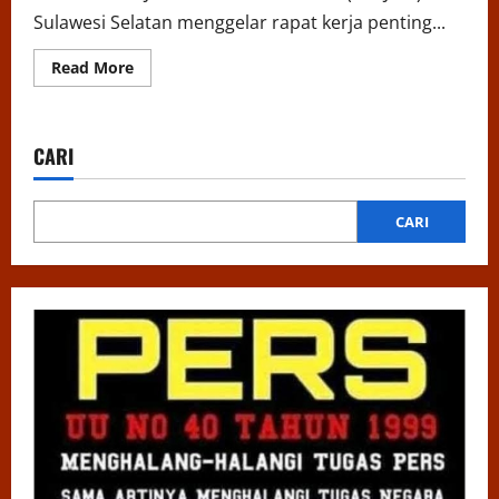
Sulawesi Selatan menggelar rapat kerja penting...
Read
Read More
more
about
PERJOSI
Sulsel
Tancap
CARI
Gas,
Pengurus
Wilayah
Siapkan
Pelantikan
CARI
dan
Penguatan
Organisasi