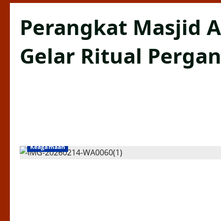
Perangkat Masjid 
Gelar Ritual Perga
AGAMA/ RELIGI
BERITA TERKINI
Ceremony
DAERAH
Keagamaan