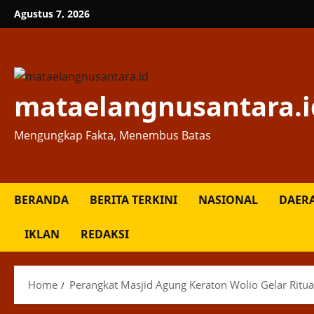
Skip
Agustus 7, 2026
to
content
mataelangnusantara.i
Mengungkap Fakta, Menembus Batas
BERANDA
BERITA TERKINI
NASIONAL
DAER
IKLAN
REDAKSI
Home
Perangkat Masjid Agung Keraton Wolio Gelar Ritua