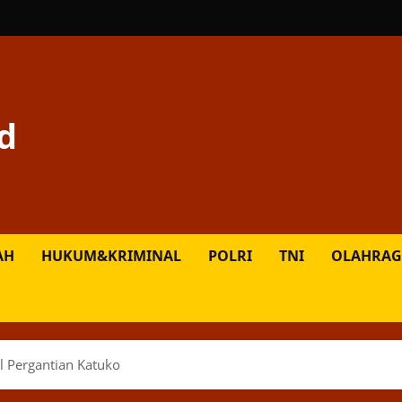
d
AH
HUKUM&KRIMINAL
POLRI
TNI
OLAHRAG
l Pergantian Katuko