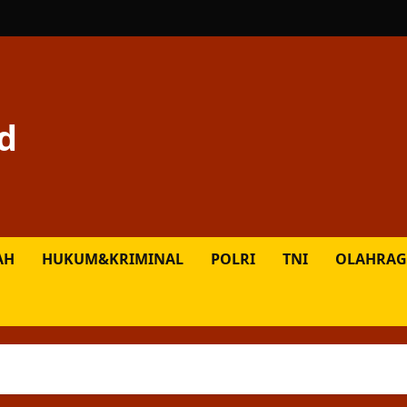
d
AH
HUKUM&KRIMINAL
POLRI
TNI
OLAHRAG