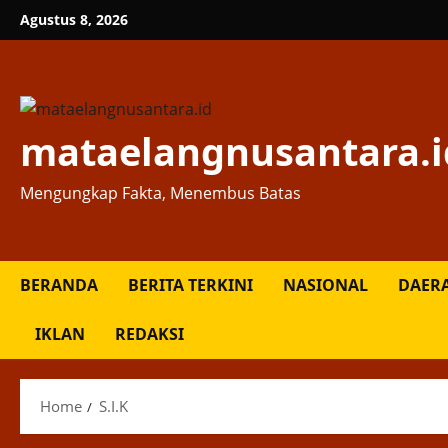
Skip
Agustus 8, 2026
to
content
mataelangnusantara.i
Mengungkap Fakta, Menembus Batas
BERANDA
BERITA TERKINI
NASIONAL
DAER
IKLAN
REDAKSI
Home
S.I.K