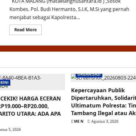
KOTA MALANG (mataelangnusantara.id ) ,Sosok
Kombes. Pol. Budi Hermanto, S.I.K, M.Si yang pernah
menjabat sebagai Kapolresta...
Read
Read More
more
about
Sosok
Kombes
pol
Budi
Hermanto,S.I.K,M.Si
Masih
Terukir
Tinta
ORGANISASI
Emas
Di
RKINI
Warga
Kota
Kepercayaan Publik
Malang
Dipertaruhkan, Solidar
CEKIK! HARGA ECERAN
Ultimatum Polresta: Ti
P19.000–RP20.000,
Tambang Ilegal atau Aksi
RITO UTARA: ADA APA
ME N
Agustus 3, 2026
stus 5, 2026