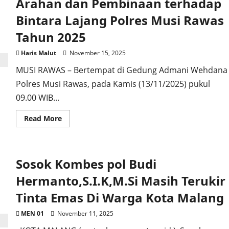
Arahan dan Pembinaan terhadap
M,
Kasus
Penipuan
Bintara Lajang Polres Musi Rawas
Wedding
Organizer
Tahun 2025
Diambil
Alih
Polda
Haris Malut
November 15, 2025
Metro
Jaya
MUSI RAWAS – Bertempat di Gedung Admani Wehdana
Polres Musi Rawas, pada Kamis (13/11/2025) pukul
09.00 WIB...
Read
Read More
more
about
Arahan
dan
Pembinaan
Sosok Kombes pol Budi
terhadap
Bintara
Lajang
Hermanto,S.I.K,M.Si Masih Terukir
Polres
Musi
Tinta Emas Di Warga Kota Malang
Rawas
Tahun
2025
MEN 01
November 11, 2025