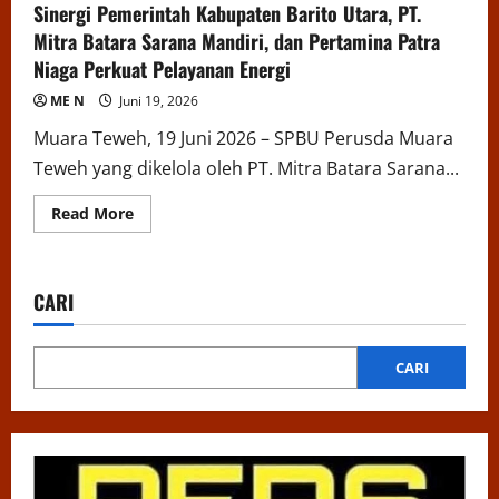
Sinergi Pemerintah Kabupaten Barito Utara, PT.
Mitra Batara Sarana Mandiri, dan Pertamina Patra
Niaga Perkuat Pelayanan Energi
ME N
Juni 19, 2026
Muara Teweh, 19 Juni 2026 – SPBU Perusda Muara
Teweh yang dikelola oleh PT. Mitra Batara Sarana...
Read
Read More
more
about
Sinergi
Pemerintah
Kabupaten
CARI
Barito
Utara,
PT.
Mitra
Batara
CARI
Sarana
Mandiri,
dan
Pertamina
Patra
Niaga
Perkuat
Pelayanan