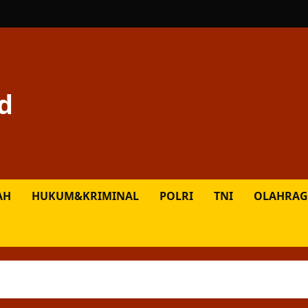
d
AH
HUKUM&KRIMINAL
POLRI
TNI
OLAHRAG