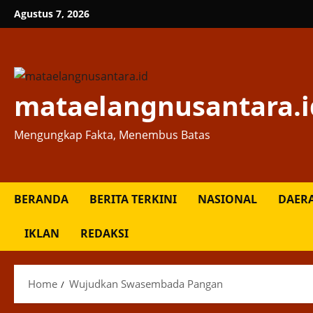
Skip
Agustus 7, 2026
to
content
mataelangnusantara.i
Mengungkap Fakta, Menembus Batas
BERANDA
BERITA TERKINI
NASIONAL
DAER
IKLAN
REDAKSI
Home
Wujudkan Swasembada Pangan