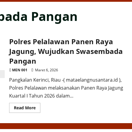
bada Pangan
Polres Pelalawan Panen Raya
Jagung, Wujudkan Swasembada
Pangan
MEN 001
Maret 6, 2026
Pangkalan Kerinci, Riau -( mataelangnusantara.id ),
Polres Pelalawan melaksanakan Panen Raya Jagung
Kuartal I Tahun 2026 dalam...
Read
Read More
more
about
Polres
Pelalawan
Panen