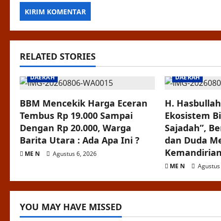
RELATED STORIES
DAERAH
DAERAH
BBM Mencekik Harga Eceran
H. Hasbulla
Tembus Rp 19.000 Sampai
Ekosistem Bi
Dengan Rp 20.000, Warga
Sajadah”, B
Barita Utara : Ada Apa Ini ?
dan Duda M
Kemandiria
ME N
Agustus 6, 2026
ME N
Agustus 
YOU MAY HAVE MISSED