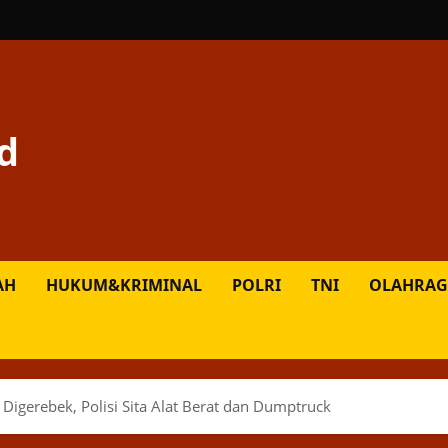
d
AH
HUKUM&KRIMINAL
POLRI
TNI
OLAHRAG
Digerebek, Polisi Sita Alat Berat dan Dumptruck