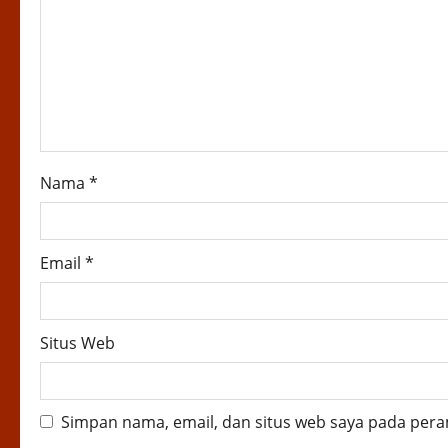
a
t
i
o
Nama
*
n
Email
*
Situs Web
Simpan nama, email, dan situs web saya pada pera