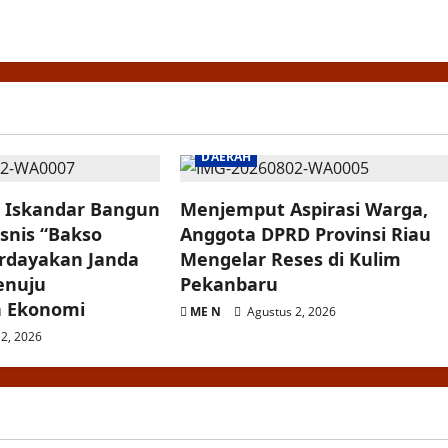
DAERAH
h Iskandar Bangun
Menjemput Aspirasi Warga,
snis “Bakso
Anggota DPRD Provinsi Riau
erdayakan Janda
Mengelar Reses di Kulim
enuju
Pekanbaru
n Ekonomi
ME N
Agustus 2, 2026
2, 2026