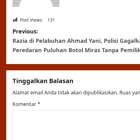
Post Views:
131
P
Previous:
Razia di Pelabuhan Ahmad Yani, Polisi Gagal
o
Peredaran Puluhan Botol Miras Tanpa Pemili
s
t
Tinggalkan Balasan
n
Alamat email Anda tidak akan dipublikasikan.
Ruas yan
a
Komentar
*
v
i
g