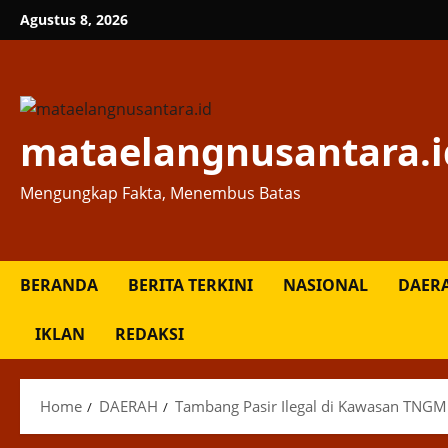
Skip
Agustus 8, 2026
to
content
mataelangnusantara.i
Mengungkap Fakta, Menembus Batas
BERANDA
BERITA TERKINI
NASIONAL
DAER
IKLAN
REDAKSI
Home
DAERAH
Tambang Pasir Ilegal di Kawasan TNGM 