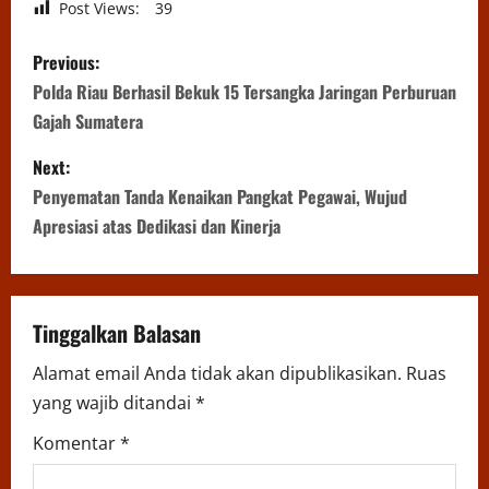
Post Views:
39
P
Previous:
o
Polda Riau Berhasil Bekuk 15 Tersangka Jaringan Perburuan
Gajah Sumatera
s
Next:
t
Penyematan Tanda Kenaikan Pangkat Pegawai, Wujud
n
Apresiasi atas Dedikasi dan Kinerja
a
v
Tinggalkan Balasan
i
Alamat email Anda tidak akan dipublikasikan.
Ruas
yang wajib ditandai
*
g
Komentar
*
a