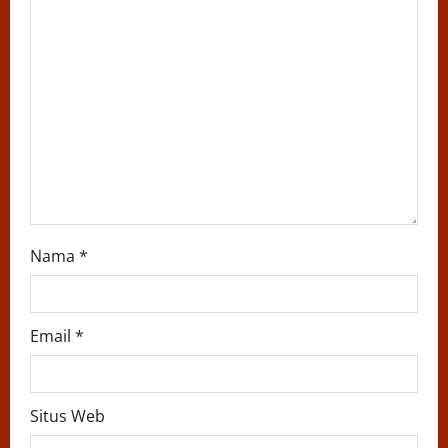
t
i
o
n
Nama
*
Email
*
Situs Web