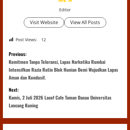
Editor
Visit Website
View All Posts
Post Views:
12
P
Previous:
o
Komitmen Tanpa Teloransi, Lapas Narkotika Rumbai
Intensifkan Razia Rutin Blok Hunian Demi Wujudkan Lapas
s
Aman dan Kondusif.
t
Next:
n
Kamis, 2 Juli 2026 Lacof Cafe Taman Danau Universitas
Lancang Kuning
a
v