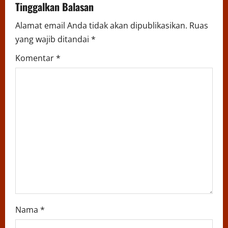
Tinggalkan Balasan
i
Alamat email Anda tidak akan dipublikasikan.
Ruas
g
yang wajib ditandai
*
a
Komentar
*
t
i
o
n
Nama
*