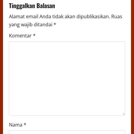
v
Tinggalkan Balasan
i
Alamat email Anda tidak akan dipublikasikan.
Ruas
yang wajib ditandai
*
g
Komentar
*
a
t
i
o
n
Nama
*