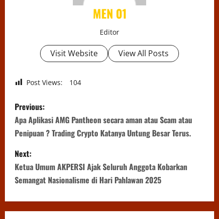
MEN 01
Editor
Visit Website
View All Posts
Post Views:
104
P
Previous:
o
Apa Aplikasi AMG Pantheon secara aman atau Scam atau
Penipuan ? Trading Crypto Katanya Untung Besar Terus.
s
Next:
t
Ketua Umum AKPERSI Ajak Seluruh Anggota Kobarkan
n
Semangat Nasionalisme di Hari Pahlawan 2025
a