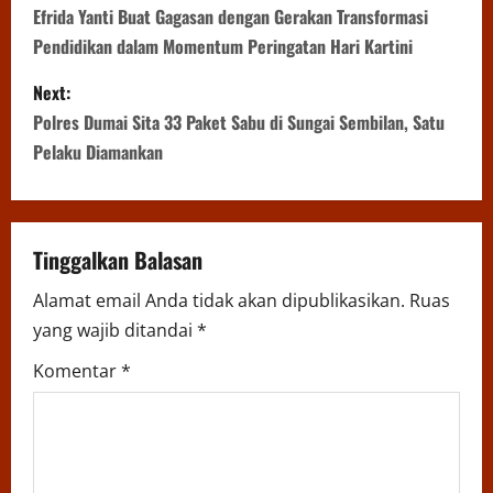
o
Efrida Yanti Buat Gagasan dengan Gerakan Transformasi
Pendidikan dalam Momentum Peringatan Hari Kartini
s
Next:
t
Polres Dumai Sita 33 Paket Sabu di Sungai Sembilan, Satu
n
Pelaku Diamankan
a
v
Tinggalkan Balasan
i
Alamat email Anda tidak akan dipublikasikan.
Ruas
yang wajib ditandai
*
g
Komentar
*
a
t
i