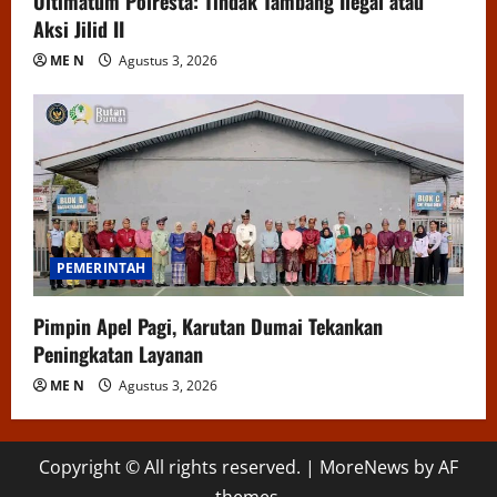
Ultimatum Polresta: Tindak Tambang Ilegal atau
Aksi Jilid II
ME N
Agustus 3, 2026
PEMERINTAH
Pimpin Apel Pagi, Karutan Dumai Tekankan
Peningkatan Layanan
ME N
Agustus 3, 2026
Copyright © All rights reserved.
|
MoreNews
by AF
themes.