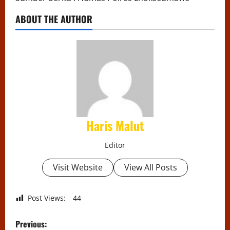
ABOUT THE AUTHOR
Haris Malut
Editor
Visit Website
View All Posts
Post Views:
44
P
Previous: