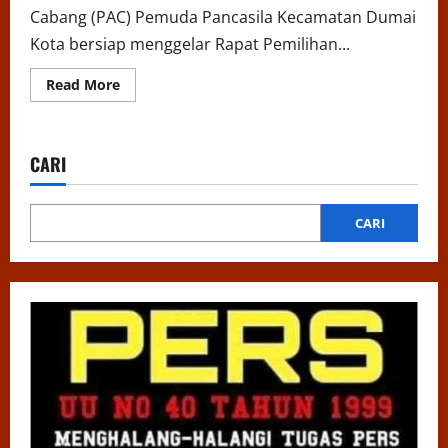
Cabang (PAC) Pemuda Pancasila Kecamatan Dumai
Kota bersiap menggelar Rapat Pemilihan...
Read
Read More
more
about
Sukseskan
!
Pimpinan
CARI
Anak
Cabang
(
PAC
)
CARI
Pemuda
Pancasila
Gelar
RPP
Ke
V
,
Dibuka
Pendaftaran
Calon
Ketua
Resmi