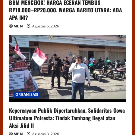
BBM MENCEKIK! HARGA ECERAN TEMBUS
RP19.000–RP20.000, WARGA BARITO UTARA: ADA
APA INI?
ME N
Agustus 5, 2026
ORGANISASI
Kepercayaan Publik Dipertaruhkan, Solidaritas Gowa
Ultimatum Polresta: Tindak Tambang Ilegal atau
Aksi Jilid II
ME N
Agustus 3, 2026