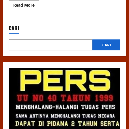
Read
Read More
more
about
WABUP
PIDIE
LANGSUNG
CARI
TURUN
KE
DAERAH
BERDAMPAK
BANJIR,
CARI
JARINGAN
LISTRIK
&
TELEKOMUNIKASI
PUTUS
TOTAL.