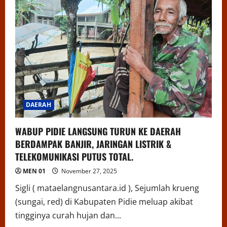
DAERAH
WABUP PIDIE LANGSUNG TURUN KE DAERAH
BERDAMPAK BANJIR, JARINGAN LISTRIK &
TELEKOMUNIKASI PUTUS TOTAL.
MEN 01
November 27, 2025
Sigli ( mataelangnusantara.id ), Sejumlah krueng
(sungai, red) di Kabupaten Pidie meluap akibat
tingginya curah hujan dan...